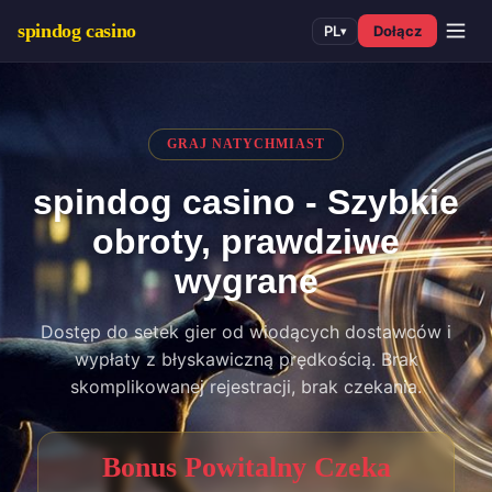
spindog casino
PL
Dołącz
▾
GRAJ NATYCHMIAST
spindog casino - Szybkie
obroty, prawdziwe
wygrane
Dostęp do setek gier od wiodących dostawców i
wypłaty z błyskawiczną prędkością. Brak
skomplikowanej rejestracji, brak czekania.
Bonus Powitalny Czeka