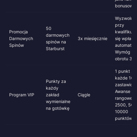
bonusowe.
Wyzwolon
przy
50
Promocja
kwalifikują
darmowych
Darmowych
3x miesięcznie
się wpłaci
spinów na
Spinów
automaty.
Starburst
Wymóg
obrotu 30x
1 punkt za
każde 10 
Punkty za
zastawione
każdy
Awanse
Program VIP
zakład
Ciągle
rangowe n
wymienialne
2500, 5000
na gotówkę
10000
punktów.