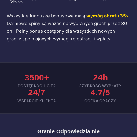
Wpłata
Wszystkie fundusze bonusowe mają
wymóg obrotu 35x
.
Darmowe spiny są ważne na wybranych grach przez 30
dni. Pełny bonus dostępny dla wszystkich nowych
graczy spełniających wymogi rejestracji i wpłaty.
3500+
24h
DOSTĘPNYCH GIER
SZYBKOŚĆ WYPŁATY
24/7
4.7/5
WSPARCIE KLIENTA
OCENA GRACZY
Granie Odpowiedzialnie