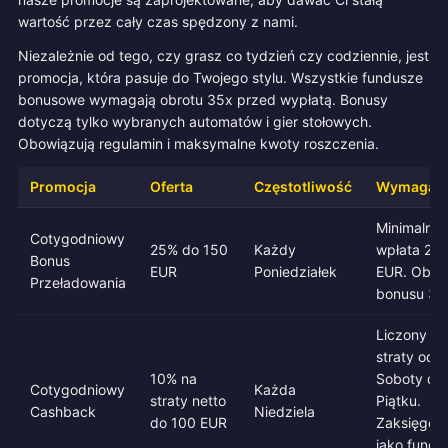
wartość przez cały czas spędzony z nami.
Niezależnie od tego, czy grasz co tydzień czy codziennie, jest
promocja, która pasuje do Twojego stylu. Wszystkie fundusze
bonusowe wymagają obrotu 35x przed wypłatą. Bonusy
dotyczą tylko wybranych automatów i gier stołowych.
Obowiązują regulamin i maksymalne kwoty roszczenia.
Promocja
Oferta
Częstotliwość
Wymagani
Minimalna
Cotygodniowy
25% do 150
Każdy
wpłata 20
Bonus
EUR
Poniedziałek
EUR. Obró
Przeładowania
bonusu 35
Liczony na
straty od
10% na
Soboty do
Cotygodniowy
Każda
straty netto
Piątku.
Cashback
Niedziela
do 100 EUR
Zaksięgow
jako fundu